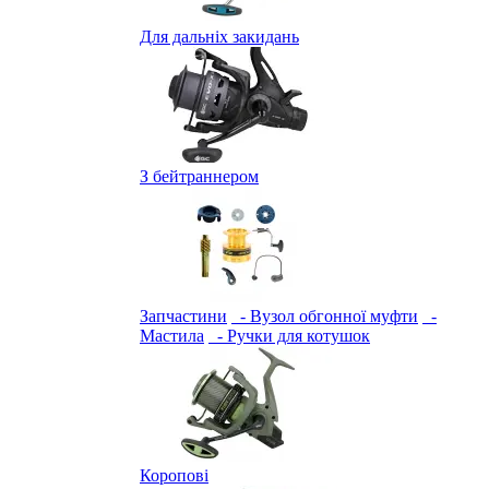
Для дальніх закидань
З бейтраннером
Запчастини
- Вузол обгонної муфти
-
Мастила
- Ручки для котушок
Коропові