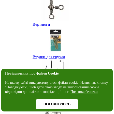
Вертлюги
Втулки для грузил
Повідомлення про файли Cookie
На цьому сайті використовуються файли cookie. Натисніть кнопку
"Погоджуюсь", щоб дати свою згоду на використання cookie
Гачки
відповідно до політики конфіденційності
Політика безпеки
ПОГОДЖУЮСЬ