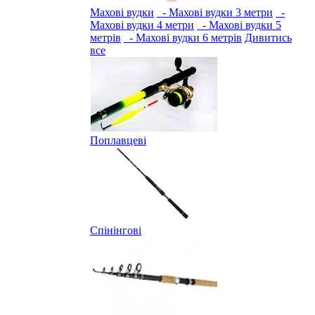
Махові вудки
- Махові вудки 3 метри
-
Махові вудки 4 метри
- Махові вудки 5
метрів
- Махові вудки 6 метрів
Дивитись
все
Поплавцеві
Спінінгові