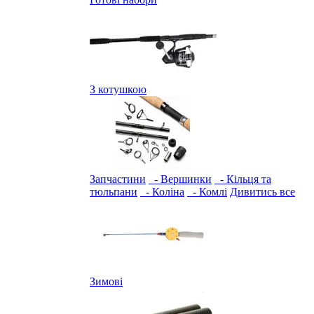
З котушкою
Запчастини
- Вершинки
- Кільця та
тюльпани
- Коліна
- Комлі
Дивитись все
Зимові