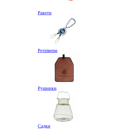
Ракети
Ретрівери
Рушники
Садки