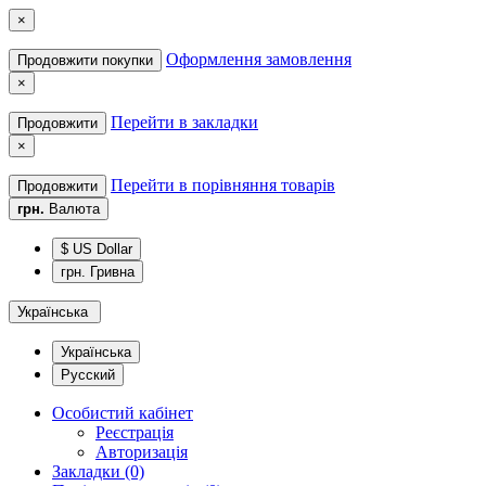
×
Оформлення замовлення
Продовжити покупки
×
Перейти в закладки
Продовжити
×
Перейти в порівняння товарів
Продовжити
грн.
Валюта
$ US Dollar
грн. Гривна
Українська
Українська
Русский
Особистий кабінет
Реєстрація
Авторизація
Закладки (0)