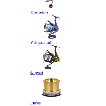
Ультралайт
Універсальні
Фідерні
Шпулі