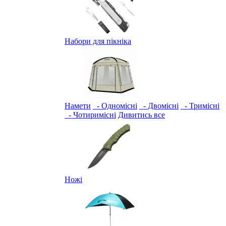
Набори для пікніка
Намети
- Одномісні
- Двомісні
- Тримісні
- Чотиримісні
Дивитись все
Ножі