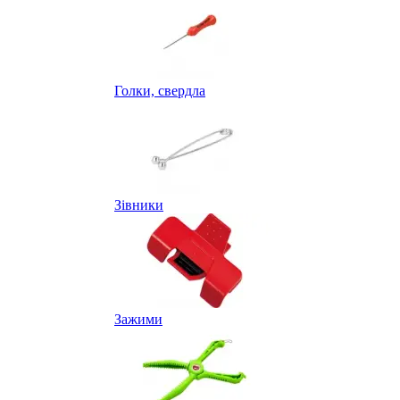
Голки, свердла
Зівники
Зажими