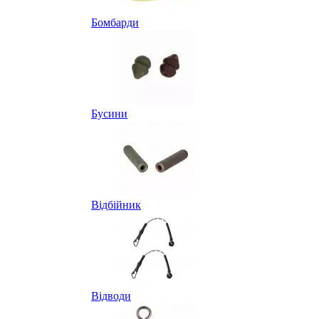
Бомбарди
Бусини
Відбійник
Відводи