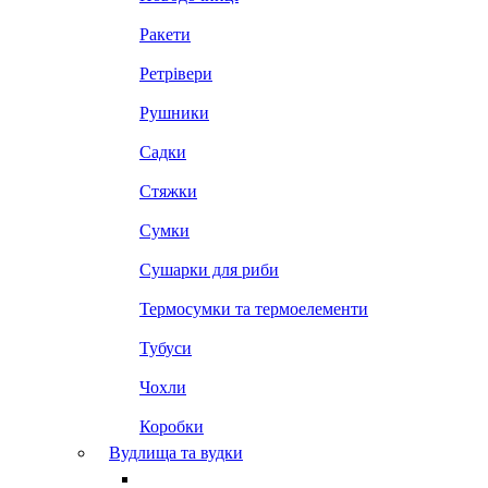
Ракети
Ретрівери
Рушники
Садки
Стяжки
Сумки
Сушарки для риби
Термосумки та термоелементи
Тубуси
Чохли
Коробки
Вудлища та вудки