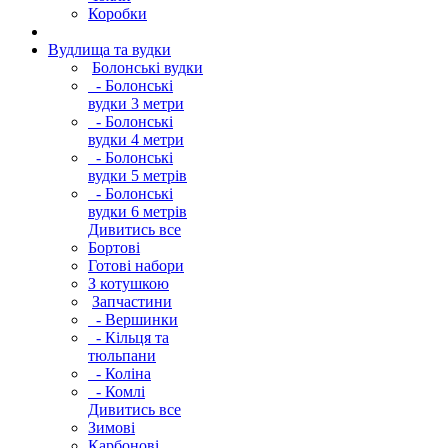
Коробки
Вудлища та вудки
Болонські вудки
- Болонські
вудки 3 метри
- Болонські
вудки 4 метри
- Болонські
вудки 5 метрів
- Болонські
вудки 6 метрів
Дивитись все
Бортові
Готові набори
З котушкою
Запчастини
- Вершинки
- Кільця та
тюльпани
- Коліна
- Комлі
Дивитись все
Зимові
Карбонові