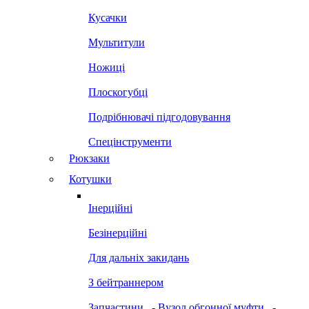
Кусачки
Мультитули
Ножиці
Плоскогубці
Подрібнювачі підгодовування
Спецінструменти
Рюкзаки
Котушки
Інерційні
Безінерційні
Для дальніх закидань
З бейтраннером
Запчастини
- Вузол обгонної муфти
-