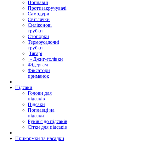
Поплавці
Протизакручувачі
Самодури
Світлячки
Силіконові
трубки
Стопорки
Термоусадочні
трубки
Тягарі
- Джиг-голівки
Фідергам
Фіксатори
приманок
Підсаки
Голови для
підсаків
Підсаки
Поплавці на
підсаки
Руків'я до підсаків
Сітки для підсаків
Прикормки та насадки