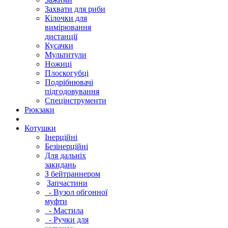
Захвати для риби
Кілочки для
вимірювання
дистанції
Кусачки
Мультитули
Ножиці
Плоскогубці
Подрібнювачі
підгодовування
Спецінструменти
Рюкзаки
Котушки
Інерційні
Безінерційні
Для дальніх
закидань
З бейтраннером
Запчастини
- Вузол обгонної
муфти
- Мастила
- Ручки для