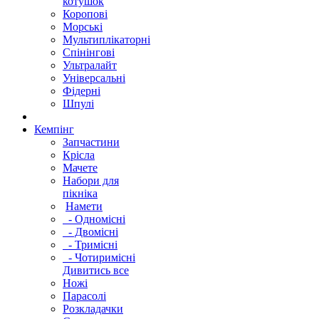
котушок
Коропові
Морські
Мультиплікаторні
Спінінгові
Ультралайт
Універсальні
Фідерні
Шпулі
Кемпінг
Запчастини
Крісла
Мачете
Набори для
пікніка
Намети
- Одномісні
- Двомісні
- Тримісні
- Чотиримісні
Дивитись все
Ножі
Парасолі
Розкладачки