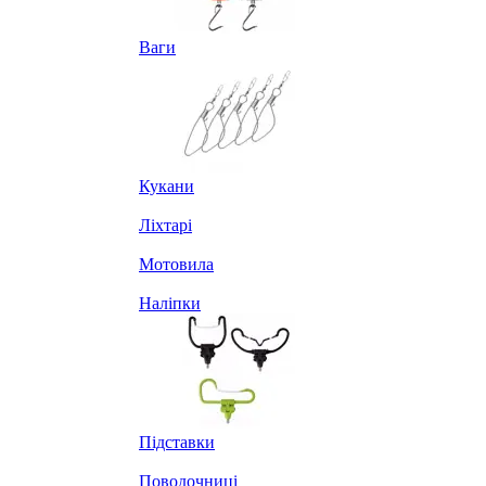
Ваги
Кукани
Ліхтарі
Мотовила
Наліпки
Підставки
Поводочниці