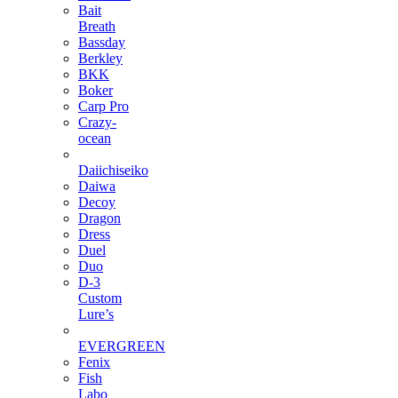
Bait
Breath
Bassday
Berkley
BKK
Boker
Carp Pro
Crazy-
ocean
Daiichiseiko
Daiwa
Decoy
Dragon
Dress
Duel
Duo
D‑3
Custom
Lure’s
EVERGREEN
Fenix
Fish
Labo