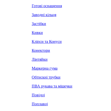
Готові оснащення
Заводні кільця
Застібки
Кивки
Кліпси та Конуси
Конектори
Лінтяйки
Маркерна гума
Обтискні трубки
ПВА рукава та мішечки
Повідці
Поплавці