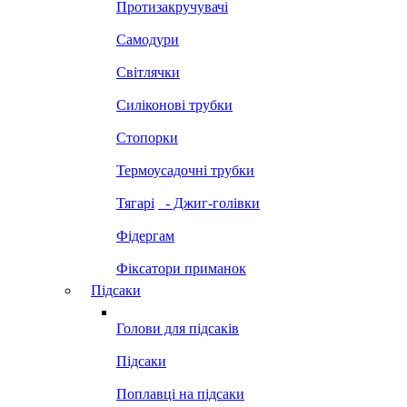
Протизакручувачі
Самодури
Світлячки
Силіконові трубки
Стопорки
Термоусадочні трубки
Тягарі
- Джиг-голівки
Фідергам
Фіксатори приманок
Підсаки
Голови для підсаків
Підсаки
Поплавці на підсаки