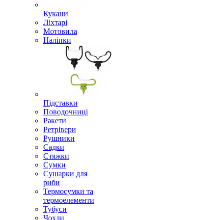
Кукани
Ліхтарі
Мотовила
Наліпки
Підставки
Поводочниці
Ракети
Ретрівери
Рушники
Садки
Стяжки
Сумки
Сушарки для
риби
Термосумки та
термоелементи
Тубуси
Чохли