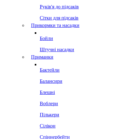
Руків'я до підсаків
Сітки для підсаків
Прикормки та насадки
Бойли
Штучні насадки
Приманки
Бактейли
Балансири
Блешні
Воблери
Пількери
Сілікон
Спіннербейти