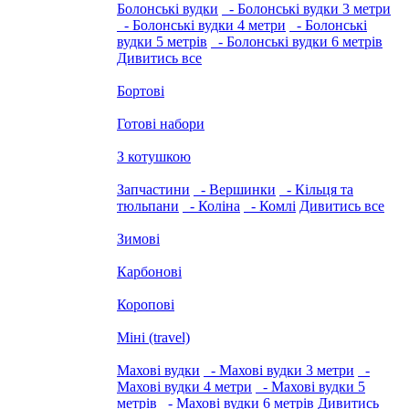
Болонські вудки
- Болонські вудки 3 метри
- Болонські вудки 4 метри
- Болонські
вудки 5 метрів
- Болонські вудки 6 метрів
Дивитись все
Бортові
Готові набори
З котушкою
Запчастини
- Вершинки
- Кільця та
тюльпани
- Коліна
- Комлі
Дивитись все
Зимові
Карбонові
Коропові
Міні (travel)
Махові вудки
- Махові вудки 3 метри
-
Махові вудки 4 метри
- Махові вудки 5
метрів
- Махові вудки 6 метрів
Дивитись