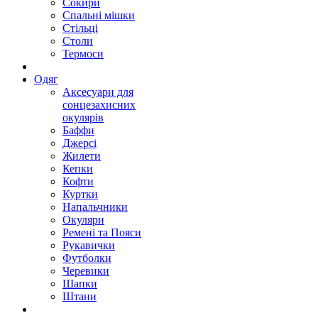
Сокири
Спальні мішки
Стільці
Столи
Термоси
Одяг
Аксесуари для
сонцезахисних
окулярів
Баффи
Джерсі
Жилети
Кепки
Кофти
Куртки
Напальчники
Окуляри
Ремені та Пояси
Рукавички
Футболки
Черевики
Шапки
Штани