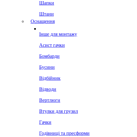
Шапки
Штани
Оснащення
Інше для монтажу
Асист гачки
Бомбарди
Бусини
Відбійник
Відводи
Вертлюги
Втулки для грузил
Гачки
Годівниці та пресформи