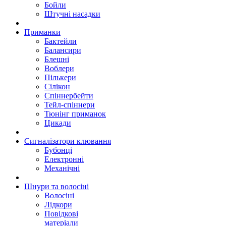
Бойли
Штучні насадки
Приманки
Бактейли
Балансири
Блешні
Воблери
Пількери
Сілікон
Спіннербейти
Тейл-спіннери
Тюнінг приманок
Цикади
Сигналізатори клювання
Бубонці
Електронні
Механічні
Шнури та волосіні
Волосіні
Лідкори
Повідкові
матеріали