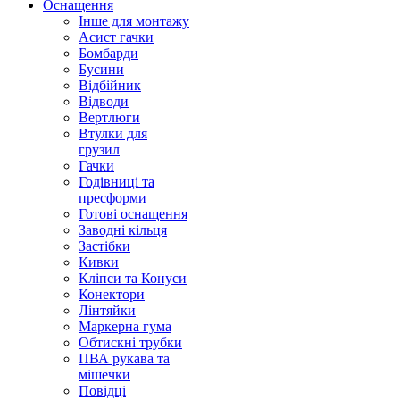
Оснащення
Інше для монтажу
Асист гачки
Бомбарди
Бусини
Відбійник
Відводи
Вертлюги
Втулки для
грузил
Гачки
Годівниці та
пресформи
Готові оснащення
Заводні кільця
Застібки
Кивки
Кліпси та Конуси
Конектори
Лінтяйки
Маркерна гума
Обтискні трубки
ПВА рукава та
мішечки
Повідці