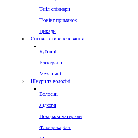
Тейл-спіннери
Тюнінг приманок
Цикади
Сигналізатори клювання
Бубонці
Електронні
Механічні
Шнури та волосіні
Волосіні
Лідкори
Повідкові матеріали
Флюорокарбон