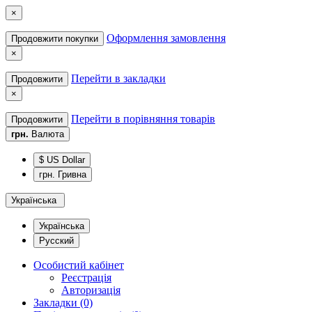
×
Оформлення замовлення
Продовжити покупки
×
Перейти в закладки
Продовжити
×
Перейти в порівняння товарів
Продовжити
грн.
Валюта
$ US Dollar
грн. Гривна
Українська
Українська
Русский
Особистий кабінет
Реєстрація
Авторизація
Закладки (0)