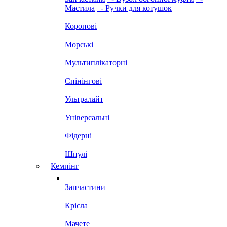
Мастила
- Ручки для котушок
Коропові
Морські
Мультиплікаторні
Спінінгові
Ультралайт
Універсальні
Фідерні
Шпулі
Кемпінг
Запчастини
Крісла
Мачете