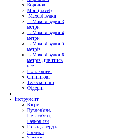
Коропові
Міні (travel)
Махові вудки
- Махові вудки 3
метри
- Махові вудки 4
метри
- Махові вудки 5
метрів
- Махові вудки 6
метрів
Дивитись
все
Поплавцеві
Спінінгові
Телескопічні
Фідерні
Інструмент
Багри
Вузлов'язи,
Петлев'язи,
Гачков'язи
Голки, свердла
Зівники
Зажими