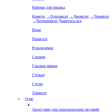
Набори для пікніка
Намети
- Одномісні
- Двомісні
- Тримісні
- Чотиримісні
Дивитись все
Ножі
Парасолі
Розкладачки
Сокири
Спальні мішки
Стільці
Столи
Термоси
Одяг
Аксесуари для сонцезахисних окулярів