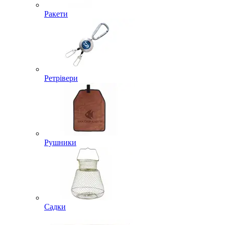
Ракети
Ретрівери
Рушники
Садки