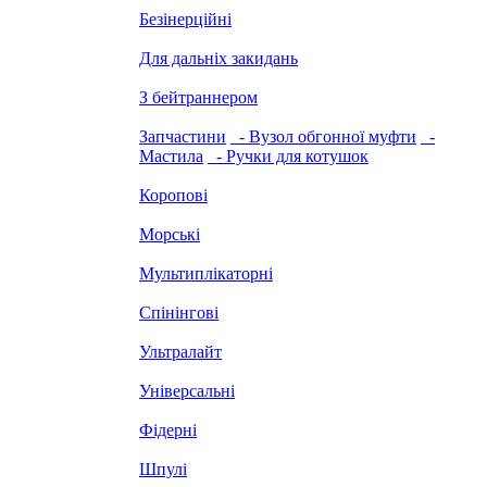
Безінерційні
Для дальніх закидань
З бейтраннером
Запчастини
- Вузол обгонної муфти
-
Мастила
- Ручки для котушок
Коропові
Морські
Мультиплікаторні
Спінінгові
Ультралайт
Універсальні
Фідерні
Шпулі