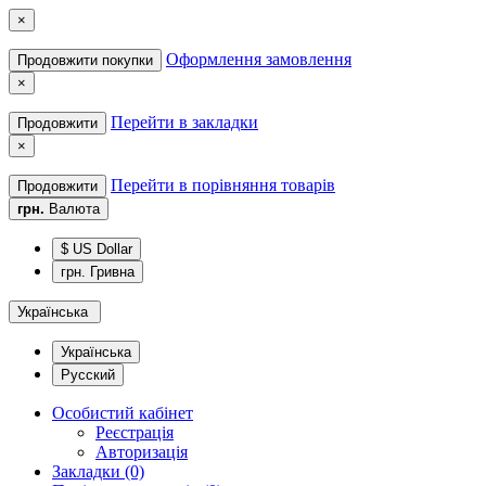
×
Оформлення замовлення
Продовжити покупки
×
Перейти в закладки
Продовжити
×
Перейти в порівняння товарів
Продовжити
грн.
Валюта
$ US Dollar
грн. Гривна
Українська
Українська
Русский
Особистий кабінет
Реєстрація
Авторизація
Закладки (0)