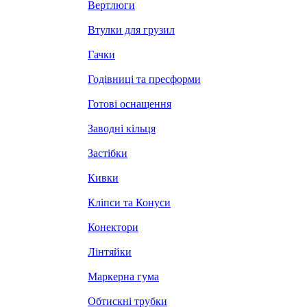
Вертлюги
Втулки для грузил
Гачки
Годівниці та пресформи
Готові оснащення
Заводні кільця
Застібки
Кивки
Кліпси та Конуси
Конектори
Лінтяйки
Маркерна гума
Обтискні трубки