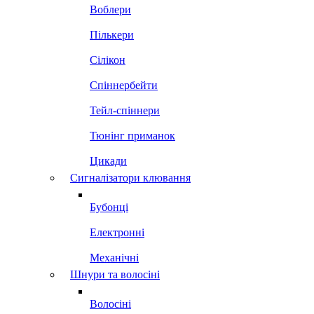
Воблери
Пількери
Сілікон
Спіннербейти
Тейл-спіннери
Тюнінг приманок
Цикади
Сигналізатори клювання
Бубонці
Електронні
Механічні
Шнури та волосіні
Волосіні