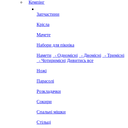
Кемпінг
Запчастини
Крісла
Мачете
Набори для пікніка
Намети
- Одномісні
- Двомісні
- Тримісні
- Чотиримісні
Дивитись все
Ножі
Парасолі
Розкладачки
Сокири
Спальні мішки
Стільці