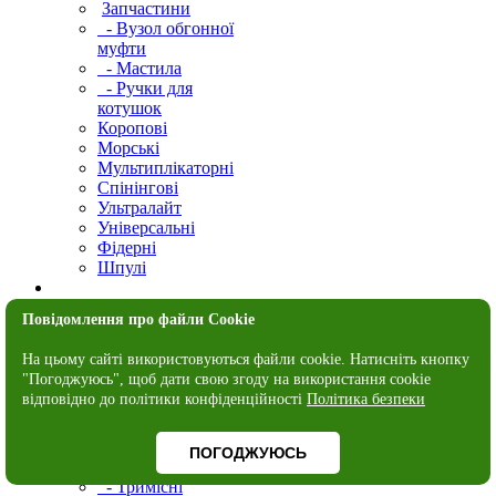
Запчастини
- Вузол обгонної
муфти
- Мастила
- Ручки для
котушок
Коропові
Морські
Мультиплікаторні
Спінінгові
Ультралайт
Універсальні
Фідерні
Шпулі
Кемпінг
Повідомлення про файли Cookie
Запчастини
Крісла
На цьому сайті використовуються файли cookie. Натисніть кнопку
Мачете
"Погоджуюсь", щоб дати свою згоду на використання cookie
Набори для
відповідно до політики конфіденційності
Політика безпеки
пікніка
Намети
- Одномісні
ПОГОДЖУЮСЬ
- Двомісні
- Тримісні