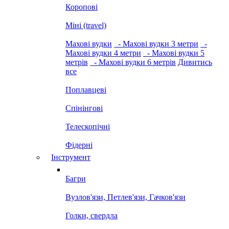
Коропові
Міні (travel)
Махові вудки
- Махові вудки 3 метри
-
Махові вудки 4 метри
- Махові вудки 5
метрів
- Махові вудки 6 метрів
Дивитись
все
Поплавцеві
Спінінгові
Телескопічні
Фідерні
Інструмент
Багри
Вузлов'язи, Петлев'язи, Гачков'язи
Голки, свердла