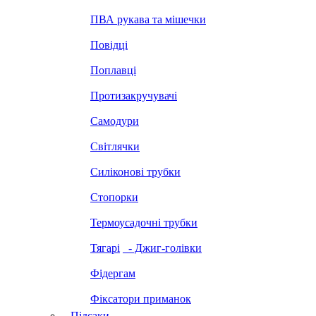
ПВА рукава та мішечки
Повідці
Поплавці
Протизакручувачі
Самодури
Світлячки
Силіконові трубки
Стопорки
Термоусадочні трубки
Тягарі
- Джиг-голівки
Фідергам
Фіксатори приманок
Підсаки