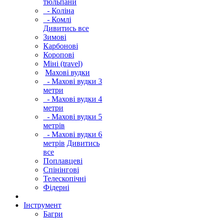
тюльпани
- Коліна
- Комлі
Дивитись все
Зимові
Карбонові
Коропові
Міні (travel)
Махові вудки
- Махові вудки 3
метри
- Махові вудки 4
метри
- Махові вудки 5
метрів
- Махові вудки 6
метрів
Дивитись
все
Поплавцеві
Спінінгові
Телескопічні
Фідерні
Інструмент
Багри