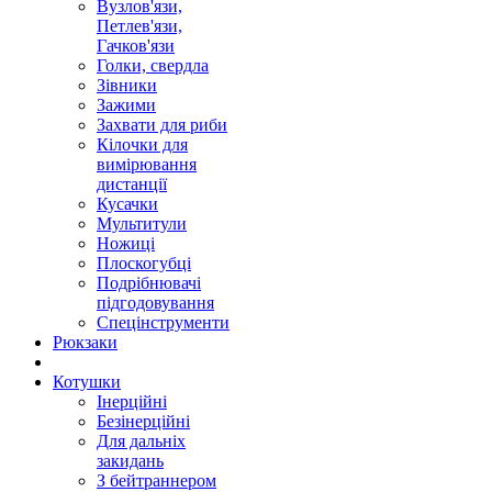
Вузлов'язи,
Петлев'язи,
Гачков'язи
Голки, свердла
Зівники
Зажими
Захвати для риби
Кілочки для
вимірювання
дистанції
Кусачки
Мультитули
Ножиці
Плоскогубці
Подрібнювачі
підгодовування
Спецінструменти
Рюкзаки
Котушки
Інерційні
Безінерційні
Для дальніх
закидань
З бейтраннером