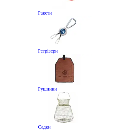
Ракети
Ретрівери
Рушники
Садки