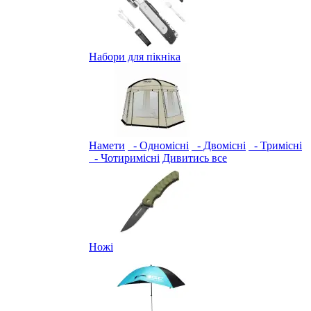
Набори для пікніка
Намети
- Одномісні
- Двомісні
- Тримісні
- Чотиримісні
Дивитись все
Ножі