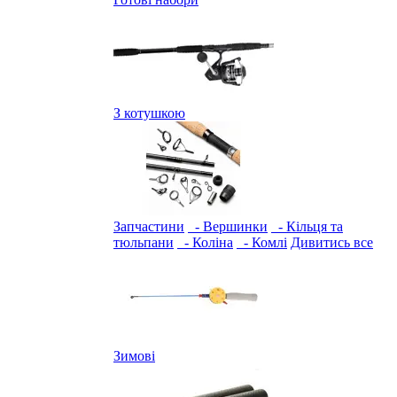
З котушкою
Запчастини
- Вершинки
- Кільця та
тюльпани
- Коліна
- Комлі
Дивитись все
Зимові