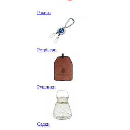
Ракети
Ретрівери
Рушники
Садки