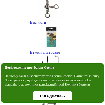
Вертлюги
Втулки для грузил
Повідомлення про файли Cookie
На цьому сайті використовуються файли cookie. Натисніть кнопку
"Погоджуюсь", щоб дати свою згоду на використання cookie
Гачки
відповідно до політики конфіденційності
Політика безпеки
ПОГОДЖУЮСЬ