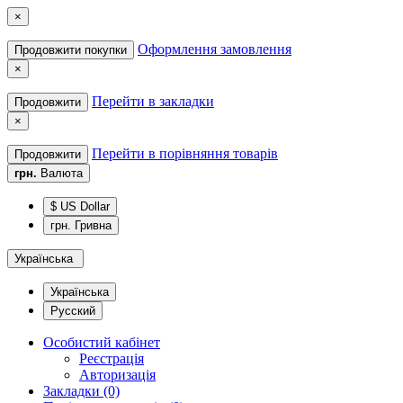
×
Оформлення замовлення
Продовжити покупки
×
Перейти в закладки
Продовжити
×
Перейти в порівняння товарів
Продовжити
грн.
Валюта
$ US Dollar
грн. Гривна
Українська
Українська
Русский
Особистий кабінет
Реєстрація
Авторизація
Закладки (0)