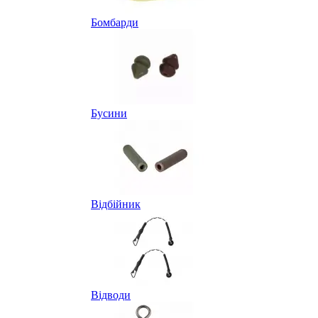
Бомбарди
Бусини
Відбійник
Відводи