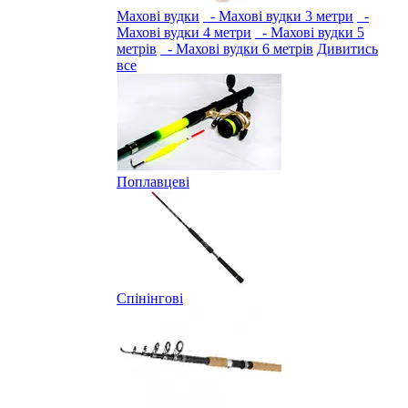
Махові вудки
- Махові вудки 3 метри
-
Махові вудки 4 метри
- Махові вудки 5
метрів
- Махові вудки 6 метрів
Дивитись
все
Поплавцеві
Спінінгові