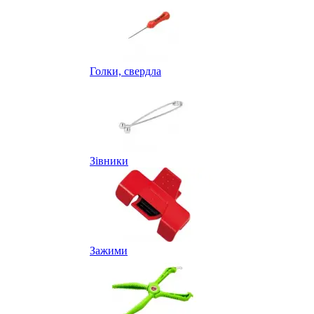
Голки, свердла
Зівники
Зажими