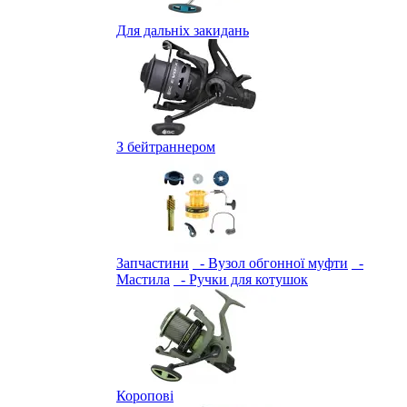
Для дальніх закидань
З бейтраннером
Запчастини
- Вузол обгонної муфти
-
Мастила
- Ручки для котушок
Коропові