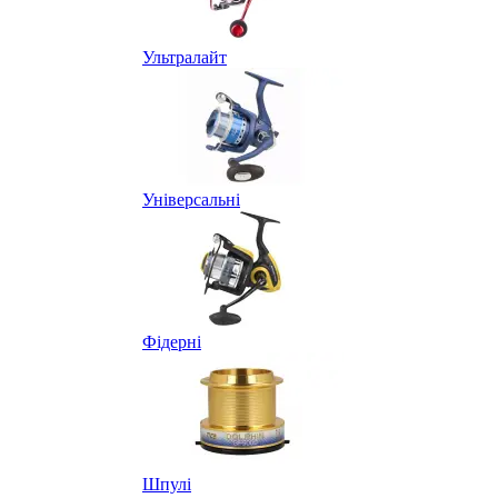
Ультралайт
Універсальні
Фідерні
Шпулі